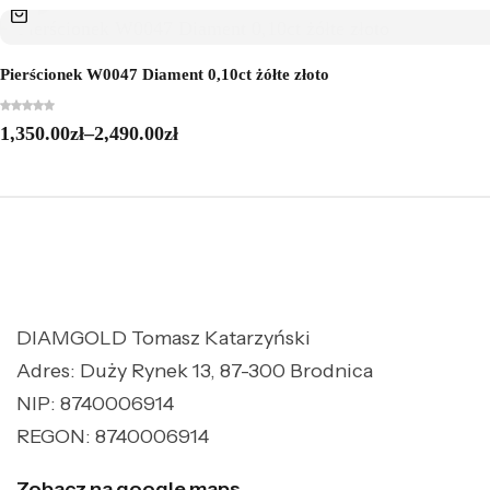
Pierścionek W0047 Diament 0,10ct żółte złoto
1,350.00
zł
–
2,490.00
zł
DIAMGOLD Tomasz Katarzyński
Adres: Duży Rynek 13, 87-300 Brodnica
NIP: 8740006914
REGON: 8740006914
Zobacz na google maps.