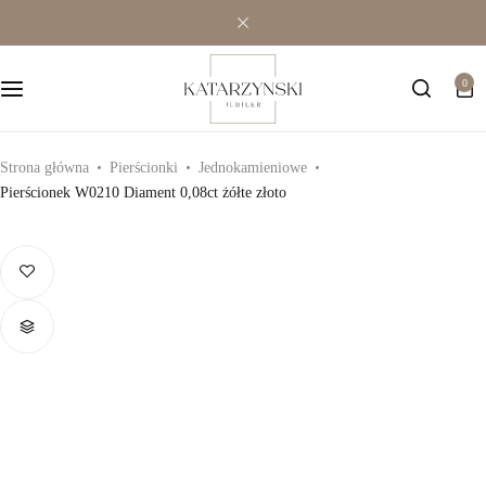
Wielokamieniowe
Bransoletki
0
Jednokamieniowe
Dewocjonalia
Kolorowe
Kolczyki
Strona główna
Pierścionki
Jednokamieniowe
Pierścionek W0210 Diament 0,08ct żółte złoto
Premium
Naszyjniki
Modowe
Pozostała biżuteria
Zawieszki