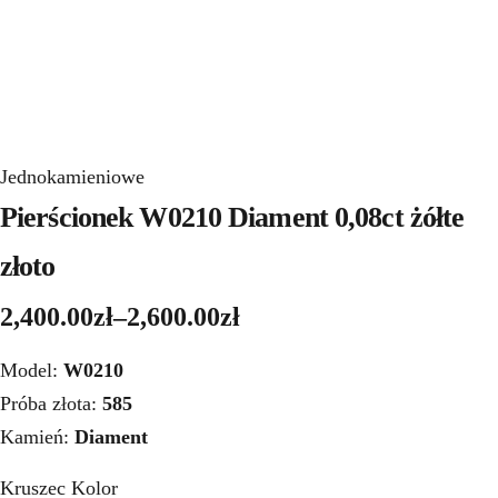
Jednokamieniowe
Pierścionek W0210 Diament 0,08ct żółte
złoto
2,400.00
zł
–
2,600.00
zł
Model:
W0210
Próba złota:
585
Kamień:
Diament
Kruszec Kolor