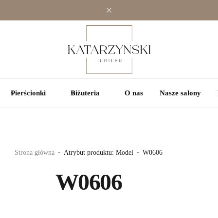
Jednokamieniowe
Jednokamieniowe
Kolorowe
Wielokamieniowe
Wielokamieniowe
Pierścionki
Biżuteria
O nas
Nasze salony
Strona główna
Atrybut produktu: Model
W0606
W0606