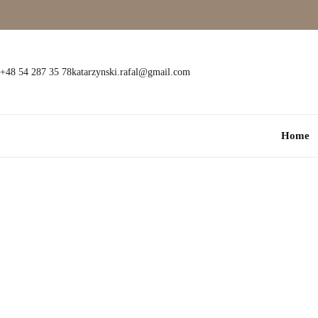
Wielokamieniowe
Bransoletki
Jednokamieniowe
Dewocjonalia
+48 54 287 35 78
katarzynski.rafal@gmail.com
Kolorowe
Kolczyki
Home
Premium
Naszyjniki
Modowe
Pozostała biżuteria
Zawieszki