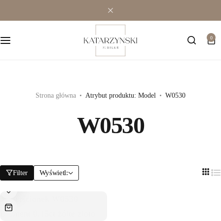
Wielokamieniowe
Bransoletki
0
Jednokamieniowe
Dewocjonalia
Kolorowe
Kolczyki
Premium
Naszyjniki
Strona główna
Atrybut produktu: Model
W0530
W0530
Modowe
Pozostała biżuteria
Zawieszki
Filter
Wyświetl: