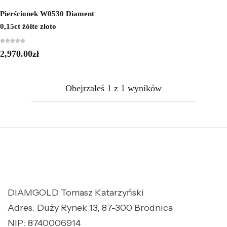
Pierścionek W0530 Diament
0,15ct żółte złoto
2,970.00
zł
Obejrzałeś
1
z
1
wyników
DIAMGOLD Tomasz Katarzyński
Adres: Duży Rynek 13, 87-300 Brodnica
NIP: 8740006914