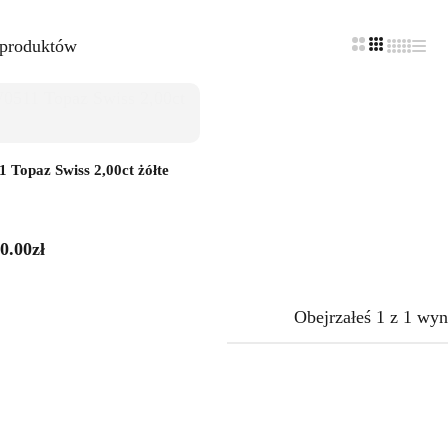
 produktów
 Topaz Swiss 2,00ct żółte
0.00
zł
Obejrzałeś
1
z
1
wyn