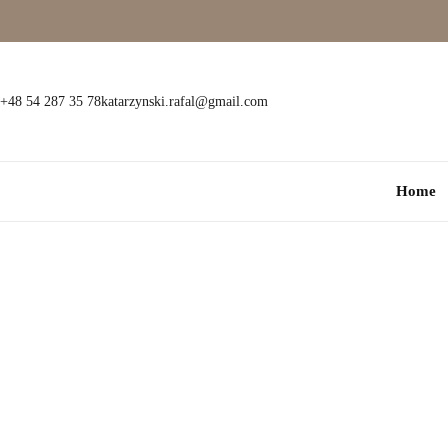
Wielokamieniowe
Bransoletki
Jednokamieniowe
Dewocjonalia
+48 54 287 35 78
katarzynski.rafal@gmail.com
Kolorowe
Kolczyki
Home
Premium
Naszyjniki
Modowe
Pozostała biżuteria
Zawieszki