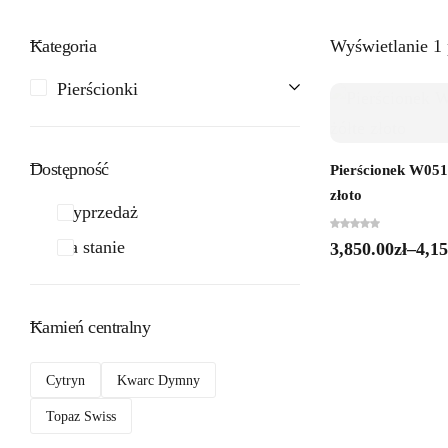
Kategoria
Wyświetlanie 1
Pierścionki
Dostępność
Pierścionek W0511
złoto
Wyprzedaż
Na stanie
3,850.00
zł
–
4,15
Kamień centralny
Cytryn
Kwarc Dymny
Topaz Swiss