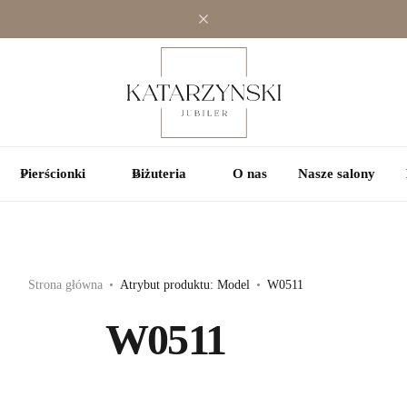
Jednokamieniowe
Jednokamieniowe
Kolorowe
Wielokamieniowe
Wielokamieniowe
Pierścionki
Biżuteria
O nas
Nasze salony
Strona główna
Atrybut produktu: Model
W0511
W0511