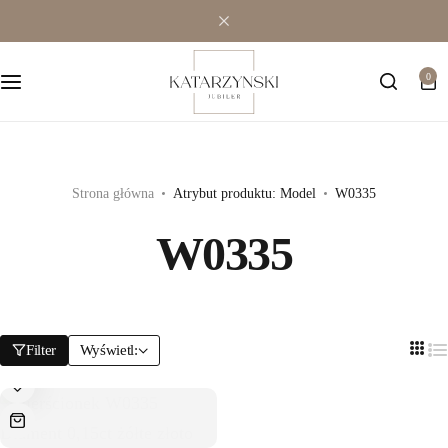
Wielokamieniowe
Bransoletki
0
Jednokamieniowe
Dewocjonalia
Kolorowe
Kolczyki
Premium
Naszyjniki
Strona główna
Atrybut produktu: Model
W0335
W0335
Modowe
Pozostała biżuteria
Zawieszki
Filter
Wyświetl: