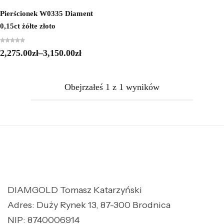
Pierścionek W0335 Diament
0,15ct żółte złoto
2,275.00
zł
–
3,150.00
zł
Obejrzałeś
1
z
1
wyników
DIAMGOLD Tomasz Katarzyński
Adres: Duży Rynek 13, 87-300 Brodnica
NIP: 8740006914