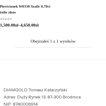
Pierścionek W0330 Szafir 0,70ct
żółte złoto
1,500.00
zł
–
4,650.00
zł
Obejrzałeś
1
z
1
wyników
DIAMGOLD Tomasz Katarzyński
Adres: Duży Rynek 13, 87-300 Brodnica
NIP: 8740006914