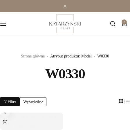
Wielokamieniowe
Bransoletki
0
Jednokamieniowe
Dewocjonalia
Kolorowe
Kolczyki
Premium
Naszyjniki
Strona główna
Atrybut produktu: Model
W0330
W0330
Modowe
Pozostała biżuteria
Zawieszki
Filter
Wyświetl: