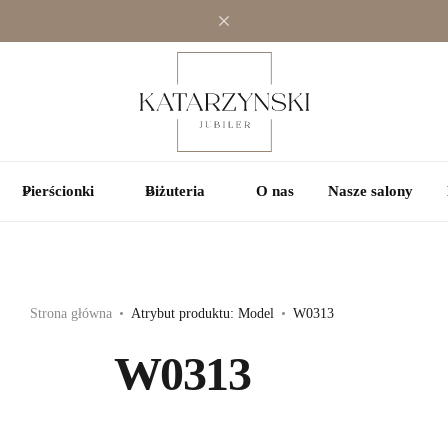
Jednokamieniowe
Jednokamieniowe
Kolorowe
Wielokamieniowe
Wielokamieniowe
Pierścionki
Biżuteria
O nas
Nasze salony
Strona główna
Atrybut produktu: Model
W0313
W0313