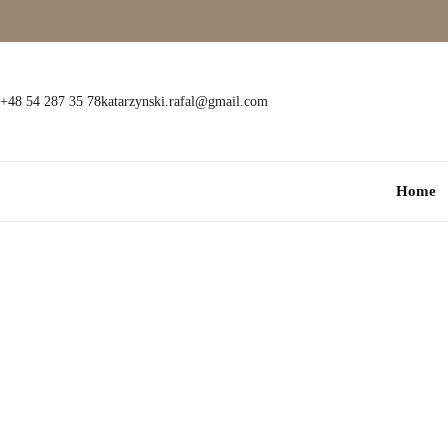
Wielokamieniowe
Bransoletki
Jednokamieniowe
Dewocjonalia
+48 54 287 35 78
katarzynski.rafal@gmail.com
Kolorowe
Kolczyki
Home
Premium
Naszyjniki
Modowe
Pozostała biżuteria
Zawieszki