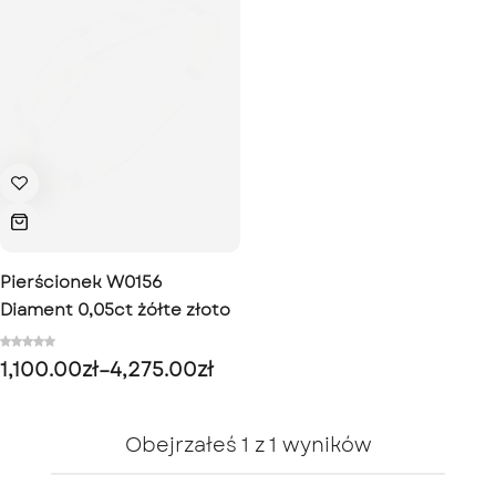
Pierścionek W0156
Diament 0,05ct żółte złoto
1,100.00
zł
–
4,275.00
zł
Obejrzałeś
1
z
1
wyników