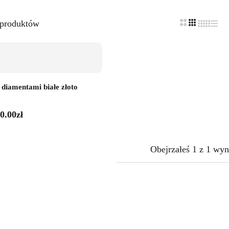
 produktów
diamentami białe złoto
0.00
zł
Obejrzałeś
1
z
1
wyn