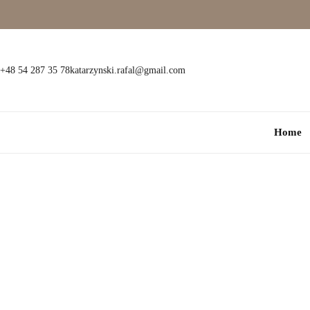
Wielokamieniowe
Bransoletki
Jednokamieniowe
Dewocjonalia
+48 54 287 35 78
katarzynski.rafal@gmail.com
Kolorowe
Kolczyki
Home
Premium
Naszyjniki
Modowe
Pozostała biżuteria
Zawieszki