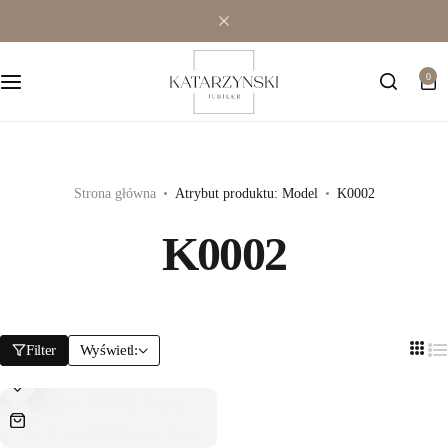
Wielokamieniowe
Bransoletki
0
Jednokamieniowe
Dewocjonalia
Kolorowe
Kolczyki
Premium
Naszyjniki
Strona główna
Atrybut produktu: Model
K0002
K0002
Modowe
Pozostała biżuteria
Zawieszki
Filter
Wyświetl: