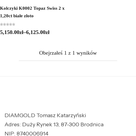
Kolczyki K0002 Topaz Swiss 2 x
1,20ct białe złoto
5,150.00
zł
–
6,125.00
zł
Obejrzałeś
1
z
1
wyników
DIAMGOLD Tomasz Katarzyński
Adres: Duży Rynek 13, 87-300 Brodnica
NIP: 8740006914