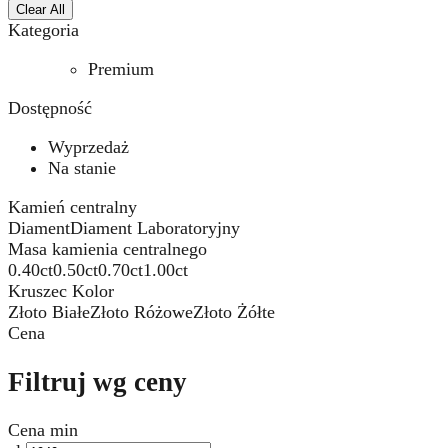
Clear All
Kategoria
Premium
Dostępność
Wyprzedaż
Na stanie
Kamień centralny
Diament
Diament Laboratoryjny
Masa kamienia centralnego
0.40ct
0.50ct
0.70ct
1.00ct
Kruszec Kolor
Złoto Białe
Złoto Różowe
Złoto Żółte
Cena
Filtruj wg ceny
Cena min