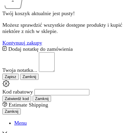
Twój koszyk aktualnie jest pusty!
Możesz sprawdzić wszystkie dostępne produkty i kupić
niektóre z nich w sklepie.
Kontynuuj zakupy
Dodaj notatkę do zamówienia
Twoja notatka...
Zapisz
Zamknij
Kod rabatowy
Zatwierdź kod
Zamknij
Estimate Shipping
Zamknij
Menu