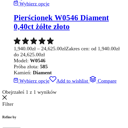
Wybierz opcje
Pierścionek W0546 Diament
0,40ct żółte złoto
1,940.00
zł
–
24,625.00
zł
Zakres cen: od 1,940.00zł
do 24,625.00zł
Model:
W0546
Próba złota:
585
Kamień:
Diament
Wybierz opcje
Add to wishlist
Compare
Obejrzałeś
1
z
1
wyników
Filter
Refine by