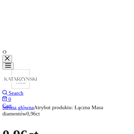
Search
0
Cart
Strona główna
Atrybut produktu: Łączna Masa
diamentów
0,96ct