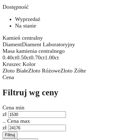
Dostępność
Wyprzedaż
Na stanie
Kamień centralny
Diament
Diament Laboratoryjny
Masa kamienia centralnego
0.40ct
0.50ct
0.70ct
1.00ct
Kruszec Kolor
Złoto Białe
Złoto Różowe
Złoto Żółte
Cena
Filtruj wg ceny
Cena min
zł
Cena max
zł
Filtruj