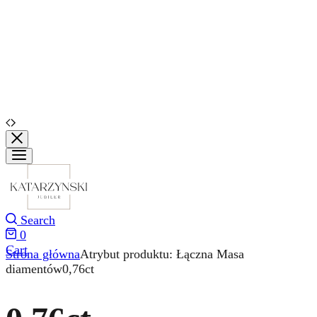
Search
0
Cart
Strona główna
Atrybut produktu: Łączna Masa
diamentów
0,76ct