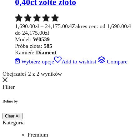
0,40ct żółte złoto
1,690.00
zł
–
24,175.00
zł
Zakres cen: od 1,690.00zł
do 24,175.00zł
Model:
W0539
Próba złota:
585
Kamień:
Diament
Wybierz opcje
Add to wishlist
Compare
Obejrzałeś
2
z
2
wyników
Filter
Refine by
Clear All
Kategoria
Premium