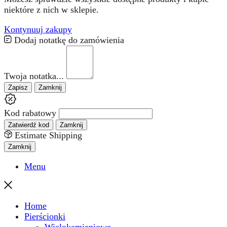
niektóre z nich w sklepie.
Kontynuuj zakupy
Dodaj notatkę do zamówienia
Twoja notatka...
Zapisz
Zamknij
Kod rabatowy
Zatwierdź kod
Zamknij
Estimate Shipping
Zamknij
Menu
Home
Pierścionki