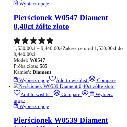
Wybierz opcje
Pierścionek W0547 Diament
0,40ct żółte złoto
1,530.00
zł
–
9,440.00
zł
Zakres cen: od 1,530.00zł do
9,440.00zł
Model:
W0547
Próba złota:
585
Kamień:
Diament
Wybierz opcje
Add to wishlist
Compare
Add to wishlist
Compare
Wybierz
opcje
Wybierz opcje
Pierścionek W0539 Diament