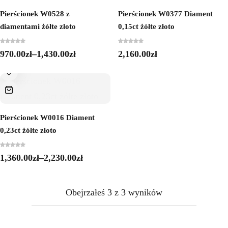
Pierścionek W0528 z
Pierścionek W0377 Diament
diamentami żółte złoto
0,15ct żółte złoto
970.00
zł
–
1,430.00
zł
2,160.00
zł
Pierścionek W0016 Diament
0,23ct żółte złoto
1,360.00
zł
–
2,230.00
zł
Obejrzałeś
3
z
3
wyników