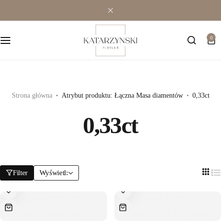
Wielokamieniowe
Bransoletki
0
Jednokamieniowe
Dewocjonalia
Kolorowe
Kolczyki
Premium
Naszyjniki
Strona główna
Atrybut produktu: Łączna Masa diamentów
0,33ct
0,33ct
Modowe
Pozostała biżuteria
Zawieszki
Filter
Wyświetl: