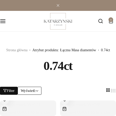
Wielokamieniowe
Bransoletki
0
Jednokamieniowe
Dewocjonalia
Kolorowe
Kolczyki
Premium
Naszyjniki
Strona główna
Atrybut produktu: Łączna Masa diamentów
0.74ct
0.74ct
Modowe
Pozostała biżuteria
Zawieszki
Filter
Wyświetl: