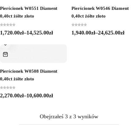
Pierścionek W0551 Diament
Pierścionek W0546 Diament
0,40ct żółte złoto
0,40ct żółte złoto
1,720.00
zł
–
14,525.00
zł
1,940.00
zł
–
24,625.00
zł
Pierścionek W0508 Diament
0,40ct żółte złoto
2,270.00
zł
–
10,600.00
zł
Obejrzałeś
3
z
3
wyników