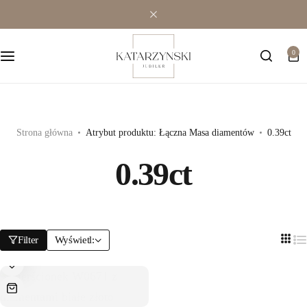
Wielokamieniowe
Bransoletki
0
Jednokamieniowe
Dewocjonalia
Kolorowe
Kolczyki
Premium
Naszyjniki
Strona główna
Atrybut produktu: Łączna Masa diamentów
0.39ct
0.39ct
Modowe
Pozostała biżuteria
Zawieszki
Filter
Wyświetl: