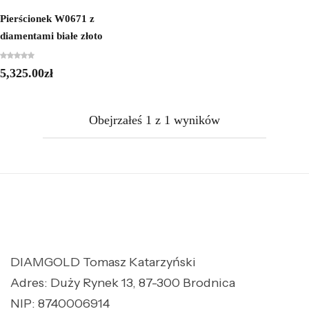
Pierścionek W0671 z
diamentami białe złoto
5,325.00
zł
Obejrzałeś
1
z
1
wyników
DIAMGOLD Tomasz Katarzyński
Adres: Duży Rynek 13, 87-300 Brodnica
NIP: 8740006914